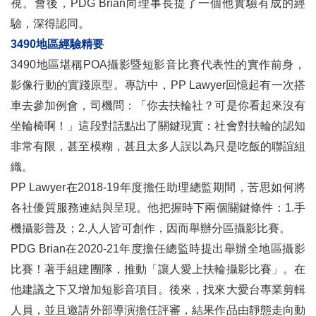
視。會後，PDG Brian向理事長提了一個他實驗有成的經
驗，深得認同。
3490地區經驗精要
3490地區堪稱POA攝影暨短影音比賽代表性的實作前身，
影像行動的實踐原型。專訪中，PP Lawyer回憶起有一次搭
車去參加例會，司機問：「你去扶輪社？可是你看起來沒有
坐輪椅啊！」這段對話點出了關鍵現實：社會對扶輪的認知
非常有限，甚至模糊，甚且太多人誤以為只是吃飯的聯誼組
織。
PP Lawyer在2018-19年度擔任助理總監期間，苦思如何將
各社優質服務連結與呈現。他把握時下兩個關鍵條件：1.手
機攝影普及；2.人人皆可創作，因而舉辦分區攝影比賽。
PDG Brian在2020-21年度擔任總監時提出舉辦全地區攝影
比賽！著手組建團隊，推動「讓人愛上扶輪攝影比賽」。在
他建議之下又增加短影音項目。後來，找來大愛台專業剪輯
人員，並且邀請外部導演擔任評審，結果作品由靜態走向動