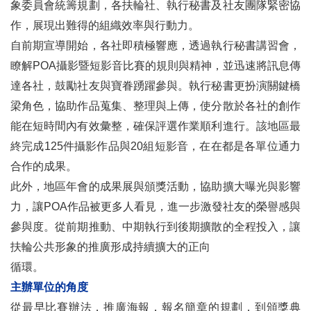
象委員會統籌規劃，各扶輪社、執行秘書及社友團隊緊密協
作，展現出難得的組織效率與行動力。
自前期宣導開始，各社即積極響應，透過執行秘書講習會，
瞭解POA攝影暨短影音比賽的規則與精神，並迅速將訊息傳
達各社，鼓勵社友與寶眷踴躍參與。執行秘書更扮演關鍵橋
梁角色，協助作品蒐集、整理與上傳，使分散於各社的創作
能在短時間內有效彙整，確保評選作業順利進行。該地區最
終完成125件攝影作品與20組短影音，在在都是各單位通力
合作的成果。
此外，地區年會的成果展與頒獎活動，協助擴大曝光與影響
力，讓POA作品被更多人看見，進一步激發社友的榮譽感與
參與度。從前期推動、中期執行到後期擴散的全程投入，讓
扶輪公共形象的推廣形成持續擴大的正向
循環。
主辦單位的角度
從最早比賽辦法，推廣海報，報名簡章的規劃，到頒獎典