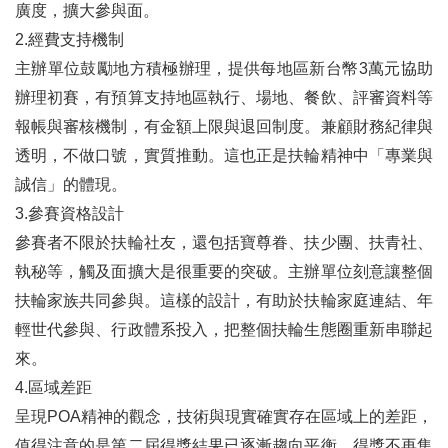
廣度，擴大參與面。
2.經費支持機制
主辦單位鼓勵地方積極辦理，提供每地區新台幣3萬元協助
辦理初賽，有預算支持地區執行、場地、餐飲、評審資料等
報帳與審核機制，有金額上限與退回制度。兼顧財務紀律與
透明，不做口號，實質推動。這也正是扶輪精神中「專業與
誠信」的體現。
3.參賽資格設計
參賽者不限於扶輪社友，還包括寶尊眷、扶少團、扶青社、
執秘等，觸及面擴大是很重要的突破。主辦單位刻意讓整個
扶輪家族共同參與。這樣的設計，有助於扶輪家庭連結、年
輕世代參與、行政體系投入，把整個扶輪生態圈重新串聯起
來。
4.區域差距
呈現POA精神的觀念，技術與現實確實存在區域上的差距，
值得注意的是第二屆得獎結果已逐漸趨向平衡，得獎不再集