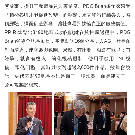
態敘事，提升了整體品質與專業度。PDG Brian多年來深受
「積極參與才能促進改變」的影響，果真印證持續參與，累
積經驗，繼而創造影響，讓社會看到扶輪真正的服務價值。
PP Rick點出3490地區成功的關鍵在於推廣過程中，PDG
Brian領導全地區動員，團隊勤訪16個分區，與AG、社長面
對面溝通，建立參與氛圍。果然，有比賽，就會有競爭；有
競爭，就會有投入。簡化投稿機制：使用手機用LINE投
稿、降低門檻，當時共收到超過2,600件作品。數量會說
話，更代表3490地區不只是辦了一場比賽，而是建立了一
套可複製的模式。