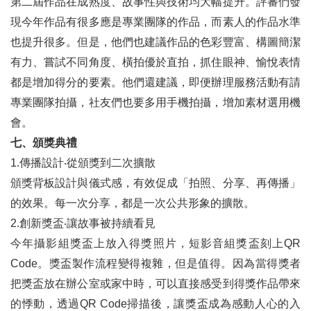
第二屆作品在成熟度、故事性與技術均大幅提升。評審們發
現今年作品有很多應是專業團隊的作品，而素人的作品水準
也提升很多。但是，他們也建議作品的色彩豐富、構圖簡潔
有力、嘗試不同角度、橫拍優於直拍，抓住眼神、愉悅表情
都是增加得分的要素。他們還建議，即便辦理服務活動有請
專業團隊拍攝，社友們也要多用手機拍攝，增加素材選用機
會。
七、頒獎典禮
1.傳播設計‧從頒獎到二次擴散
頒獎背板設計與儀式感，有效促成「拍照、分享、再傳播」
的效果。每一次分享，都是一次公共形象的擴散。
2.創新獎盃‧讓故事被持續看見
今年攝影組獎盃上放入得獎照片，短影音組獎盃刻上QR
Code。獎盃製作流程變得複雜，但是值得。因為當得獎者
把獎盃放在辦公室或家中時，可以直接感受到得獎作品帶來
的悸動，透過QR Code掃描後，讓獎盃成為感動人心的入