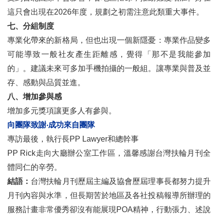
這只會出現在2026年度，規劃之初需注意此類重大事件。
七、分組制度
專業化帶來的新格局，但也出現一個新隱憂：專業作品變多
可能導致一般社友產生距離感，覺得「那不是我能參加
的」。建議未來可多加手機拍攝的一般組。讓專業與普及並
存、感動與品質並進。
八、增加參與感
增加多元獎項讓更多人有參與。
向團隊致謝‧成功來自團隊
專訪最後，執行長PP Lawyer和總幹事
PP Rick走向大廳辦公室工作區，溫馨感謝台灣扶輪月刊全
體同仁的辛勞。
結語：
台灣扶輪月刊歷屆主編及協會歷屆理事長都努力提升
月刊內容與水準，但長期苦於地區及各社投稿報導所辦理的
服務計畫非常優秀卻沒有能展現POA精神，行動張力、述說