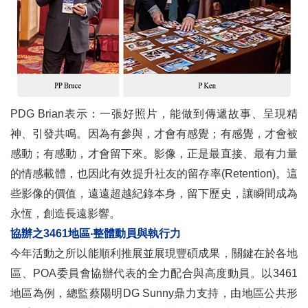
PDG Brian表示：一張好照片，能做到傳遞故事、呈現精
神、引發共鳴。因為有參與，才會有感覺；有感覺，才會被
感動；有感動，才會留下來。影像，正是最直接、最有力量
的情感載體，也因此有效提升社友的留存率(Retention)。這
些影像的價值，遠遠超越紀錄本身，留下歷史，讓瞬間成為
永恆，創造長遠影響。
協辦之3461地區‧整體動員與執行力
今年活動之所以能順利推展並展現豐碩成果，關鍵在於各地
區、POA委員會協辦代表的全力配合與高度動員。以3461
地區為例，總監蔡陽明DG Sunny鼎力支持，由地區公共形