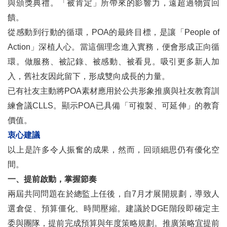
與頒獎典禮。「被肯定」所帶來的影響力，遠超過物質回
饋。
從感動到行動的循環，POA的最終目標，是讓「People of
Action」深植人心。當這個理念進入實務，便會形成正向循
環。做服務、被記錄、被感動、被看見。吸引更多新人加
入，舊社友因此留下，形成雙向成長的力量。
已有社友主動將POA素材應用於公共形象推廣與社友教育訓
練會議CLLS。顯示POA已具備「可複製、可延伸」的教育
價值。
衷心建議
以上是許多令人振奮的成果，然而，回頭細思仍有優化空
間。
一、提前啟動，掌握節奏
兩屆共同問題在於總監上任後，自7月才展開規劃，導致人
選倉促、預算僵化、時間壓縮。建議於DGE階段即確定主
委與團隊，提前完成預算與年度策略規劃。推廣策略宜提前