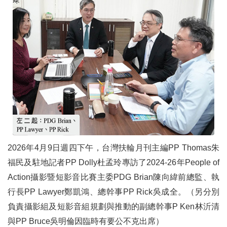
2026年4月9日週四下午，台灣扶輪月刊主編PP Thomas朱
福民及駐地記者PP Dolly杜孟玲專訪了2024-26年People of
Action攝影暨短影音比賽主委PDG Brian陳向緯前總監、執
行長PP Lawyer鄭凱鴻、總幹事PP Rick吳成全。（另分別
負責攝影組及短影音組規劃與推動的副總幹事P Ken林沂清
與PP Bruce吳明倫因臨時有要公不克出席）