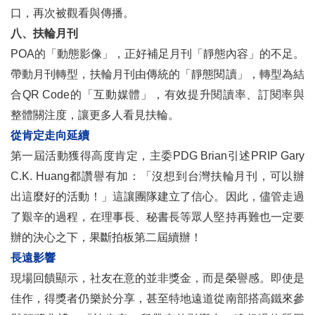
口，再次被觀看與傳播。
八、扶輪月刊
POA的「動態影像」，正好補足月刊「靜態內容」的不足。
帶動月刊轉型，扶輪月刊由傳統的「靜態閱讀」，轉型為結
合QR Code的「互動媒體」，有效提升閱讀率、訂閱率與
整體關注度，讓更多人看見扶輪。
從肯定走向延續
第一屆活動獲得高度肯定，主委PDG Brian引述PRIP Gary
C.K. Huang都讚譽有加：「沒想到台灣扶輪月刊，可以辦
出這麼好的活動！」這讓團隊建立了信心。因此，儘管走過
了艱辛的過程，在理事長、秘書長等眾人堅持再難也一定要
辦的決心之下，果斷拍板第二屆續辦！
長遠影響
現場回饋顯示，社友在意的並非獎金，而是榮譽感。即使是
佳作，得獎者仍樂於分享，甚至特地遠道從南部搭高鐵來參