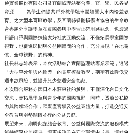
通實業股份有限公司及宜蘭監理站整合產、官、學、民各界
資源 —— 為學生們提共戶外教學驗車體驗暨大車內輪差教
育」之大型車盲區教學，及宜蘭縣脊髓損傷者協會的生命教
育專題分享讓學童在實際參與中學習正確用路觀念。也透過
日語口譯與國際扶輪友好社的互動交流，不僅拓展學童國際
視野，也促進民間與公益團體間的合作，充分展現「在地關
懷、全球視野」的精神。
社長林志雄表示，本次活動結合宜蘭監理站專業示範，透過
「大型車死角與內輪差」的實車模擬教學，期望有效降低交
通事故風險，並提升兒少交通安全意識。
本次聯合服務亦因日本本莊東社的參與，不僅深化台日文化
交流，更拓展學童與青少年的國際視野。同時，透過公私協
力與跨領域合作，匯聚產官學及公益團體力量，打造交通安
全教育與弱勢關懷並行的公益典範。
展望未來，期盼此類結合教育、公益與國際交流的服務模式
能持續深化與擴展，讓更多孩子在安全環境中成長，讓社會