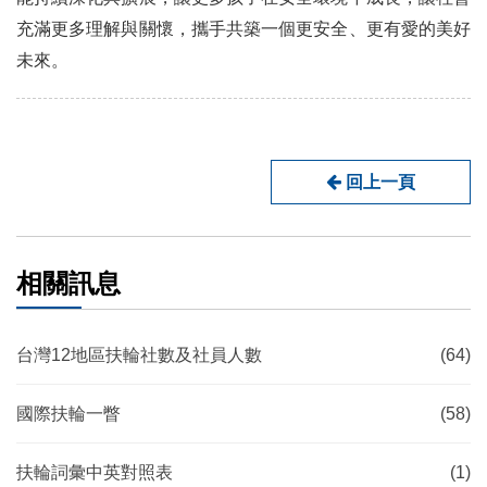
充滿更多理解與關懷，攜手共築一個更安全、更有愛的美好
未來。
回上一頁
相關訊息
台灣12地區扶輪社數及社員人數
(64)
國際扶輪一瞥
(58)
扶輪詞彙中英對照表
(1)