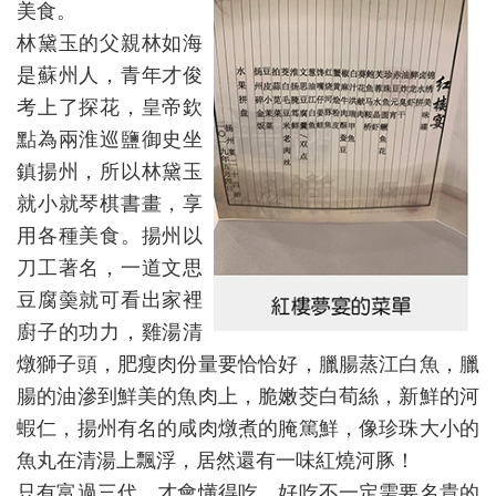
美食。
林黛玉的父親林如海
是蘇州人，青年才俊
考上了探花，皇帝欽
點為兩淮巡鹽御史坐
鎮揚州，所以林黛玉
就小就琴棋書畫，享
用各種美食。揚州以
刀工著名，一道文思
豆腐羮就可看出家裡
廚子的功力，雞湯清
燉獅子頭，肥瘦肉份量要恰恰好，臘腸蒸江白魚，臘
腸的油滲到鮮美的魚肉上，脆嫩茭白荀絲，新鮮的河
蝦仁，揚州有名的咸肉燉煮的腌篤鮮，像珍珠大小的
魚丸在清湯上飄浮，居然還有一味紅燒
河豚！
只有富過三代，才會懂得吃。好吃不一定需要名貴的