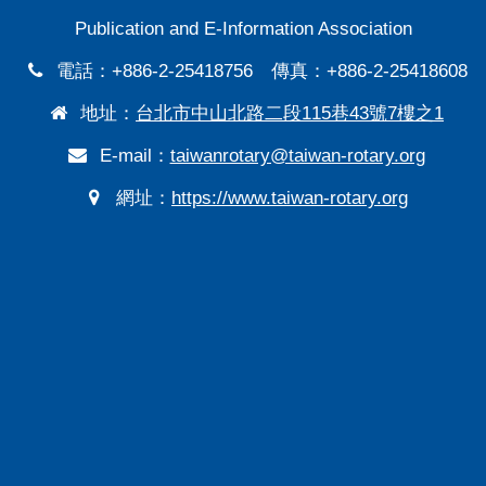
Publication and E-Information Association
電話：+886-2-25418756 傳真：+886-2-25418608
地址：
台北市中山北路二段115巷43號7樓之1
E-mail：
taiwanrotary@taiwan-rotary.org
網址：
https://www.taiwan-rotary.org