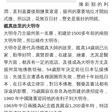
擁鉅額的利
潤，直到嘉慶後期鹽業衰退，揚州的重要地位才開始
式微。所以說，花無百日好，歷史是最好的明鏡。
鑑真故里的大明寺
大明寺乃古揚州第一名勝，初建於1500多年前的南朝
大明年間，所以稱作大明寺。
大明寺是唐代高僧鑑真大師的故里。鑑真14歲就已出
家，勤學好問，廣覽群書，在建築、繪畫、尤其是醫
學方面，都具有一定的造詣。及後成為大明寺方丈及
揚州當地佛教領袖。54歲那年決定前往日本弘揚佛
法，先後五次遭遇各種困難而失敗，歷經十年始抵日
本，在日本成立律宗，對日本佛教、醫藥及書法都有
深遠的影響。75歲圓寂在奈良為他而建的唐招提寺，
1980 年中國隆重迎回他的舍利子到大明寺。
1963年中日兩國為紀念鑑真圓寂1,200週年時，特請