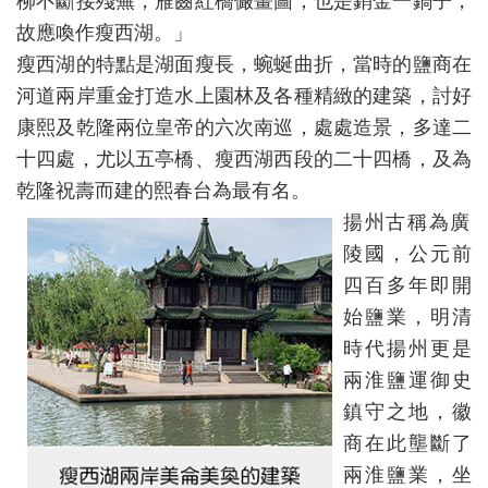
柳不斷接殘蕪，雁齒紅橋儼畫圖；也是銷金一鍋子，
故應喚作瘦西湖。」
瘦西湖的特點是湖面瘦長，蜿蜒曲折，當時的鹽商在
河道兩岸重金打造水上園林及各種精緻的建築，討好
康熙及乾隆兩位皇帝的六次南巡，處處造景，多達二
十四處，尤以五亭橋、瘦西湖西段的二十四橋，及為
乾隆祝壽而建的熙春台為最有名。
揚州古稱為廣
陵國，公元前
四百多年即開
始鹽業，明清
時代揚州更是
兩淮鹽運御史
鎮守之地，徽
商在此壟斷了
兩淮鹽業，坐