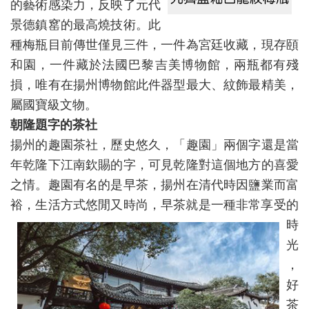
的藝術感染力，反映了元代
景德鎮窰的最高燒技術。此
種梅瓶目前傳世僅見三件，一件為宮廷收藏，現存頤
和園，一件藏於法國巴黎吉美博物館，兩瓶都有殘
損，唯有在揚州博物館此件器型最大、紋飾最精美，
屬國寶級文物。
朝隆題字的茶社
揚州的趣園茶社，歷史悠久，「趣園」兩個字還是當
年乾隆下江南欽賜的字，可見乾隆對這個地方的喜愛
之情。趣園有名的是早茶，揚州在清代時因鹽業而富
裕，生活方式悠閒又時
尚，早茶就是一種非常享受的
時
光
，
好
茶