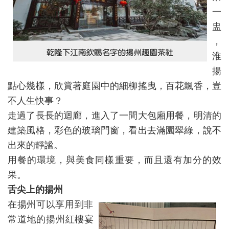
一
盅
，
淮
揚
點心幾樣，欣賞著庭園中的細柳搖曳，百花飄香，豈
不人生快事？
走過了長長的迴廊，進入了一間大包廂用餐，明清的
建築風格，彩色的玻璃門窗，看出去滿園翠綠，說不
出來的靜謐。
用餐的環境，與美食同樣重要，而且還有加分的效
果。
舌尖上的揚州
在揚州可以享用到非
常道地的揚州紅樓宴