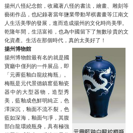
揚州八怪紀念館，收藏著八怪的書法，繪畫、雕刻等
藝術作品，也紀錄著當年鹽業帶動琴棋書畫等江南文
人生活美學的發展，進而造成揚州的文化時尚美學。
乾隆年間，生活富裕，也為中國留下了無數珍貴的文
化資產。生活在那個時代，真的太美好了！
揚州博物館
揚州博物館最有名的就是國
寶廳中僅列的一件展品，即
「元霽藍釉白龍紋梅瓶」。
梅瓶是元代景德鎮窰藍釉瓷
器中的大型器物，造型秀
美，藍釉成色鮮明純正，色
澤深沉，釉面不流不裂，色
藍如深海，釉面勻凈，其腹
部白龍環繞瓶身，具有極強