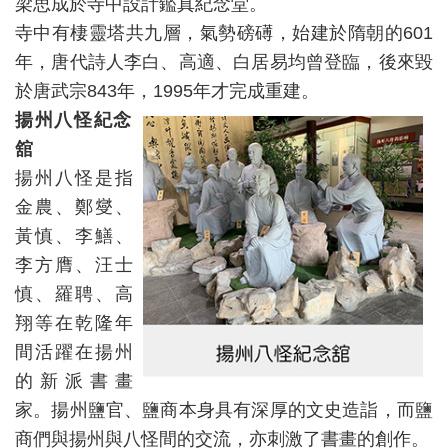
梁思成於寺中設計鑑真紀念堂。
寺中有棲靈塔共九層，氣勢磅礡，始建於隋朝的601
年，唐代詩人李白、高適、白居易均曾登臨，後來毀
於唐武宗843年，1995年才完成重建。
揚州八怪紀念
舘
揚州八怪是指
金農、鄭燮、
黃慎、李鱔、
李方膺、汪士
慎、羅聘、高
翔等在乾隆年
間活躍在揚州
的新派書畫
家。揚州鹽官、鹽商本身具有深厚的文史造詣，而鹽
商們與揚州與八怪間的交流，亦刺激了書畫的創作。