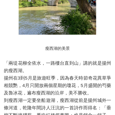
瘦西湖的美景
「兩堤花柳全依水，一路樓台直到山」講的就是揚州
的瘦西湖。
揚州在3到5月是旅遊旺季，因為春天時節奇花異草爭
相競艷，4月只開放兩個星期的瓊花，5月盛開的芍藥
及魯冰花，遍布瘦西湖的沿岸，美不勝收。
到瘦西湖一定要坐船遊湖，瘦西湖從前是揚州城外一
條河道，乾隆年間詩人汪沆的一首詩作而得名：「垂