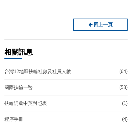
回上一頁
相關訊息
台灣12地區扶輪社數及社員人數
(64)
國際扶輪一瞥
(58)
扶輪詞彙中英對照表
(1)
程序手冊
(4)