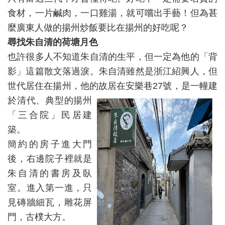
食材，一片鹹肉，一口雞湯，就可嚐出手藝！但為甚
麼廣東人做的揚州炒飯要比在揚州的好吃呢？
尋找朱自清的荷塘月色
也許很多人不知道朱自清的生平，但一定為他的「背
影」這篇散文落過淚。朱自清雖然是浙江紹興人，但
世代居住在揚州，他的故居在安樂巷27號，是一幢
建
於清代、典型的揚州
「三合院」民居建
築。
簡約的房子進大門
後，右邊院子裡就是
朱自清的書房及臥
室。進入第一進，只
見磚牆細瓦，雕花屏
門，古樸大方。